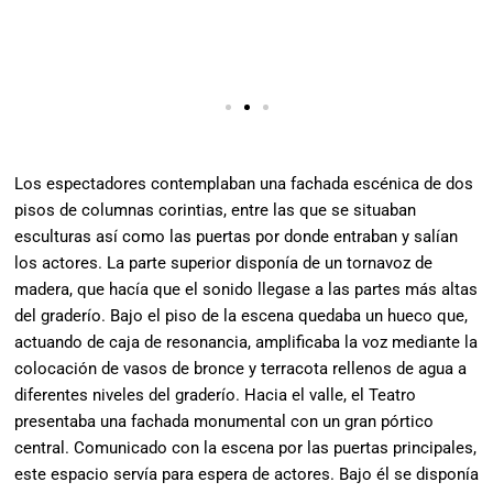
Los espectadores contemplaban una fachada escénica de dos
pisos de columnas corintias, entre las que se situaban
esculturas así como las puertas por donde entraban y salían
los actores. La parte superior disponía de un tornavoz de
madera, que hacía que el sonido llegase a las partes más altas
del graderío. Bajo el piso de la escena quedaba un hueco que,
actuando de caja de resonancia, amplificaba la voz mediante la
colocación de vasos de bronce y terracota rellenos de agua a
diferentes niveles del graderío. Hacia el valle, el Teatro
presentaba una fachada monumental con un gran pórtico
central. Comunicado con la escena por las puertas principales,
este espacio servía para espera de actores. Bajo él se disponía
de un espacio de servicio.
A lo largo del s. II d. C. se producen una serie de actuaciones
en la zona de la cávea inferior, orquestra y escena que, en
conjunto, concluyen con su transformación en un espacio
acondicionado para espectáculos más propios de un anfiteatro