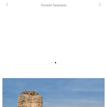
Torreón funerario
Vista de los restos del gran mausoleo denominado El Torreón.