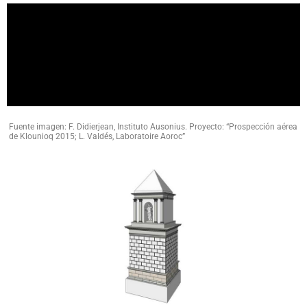
Fuente imagen: F. Didierjean, Instituto Ausonius. Proyecto: “Prospección aérea
de Klounioq 2015; L. Valdés, Laboratoire Aoroc”