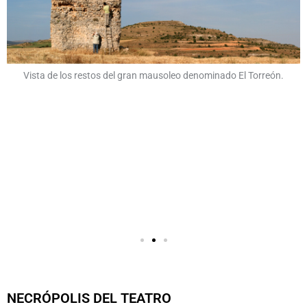
NECRÓPOLIS DEL TEATRO
En los años 2008-09 se excavó una necrópolis en el entorno
inmediato del teatro, exactamente en los escombros del
postescenio. Según los indicios hallados, cabría fechar este
espacio de enterramiento en el s. V d.C. Se trata de un
conjunto de más de treinta individuos predominando los de
sexo masculino, jóvenes y bien alimentados, con patologías
que pueden implicar una endogamia significativa. La edad y