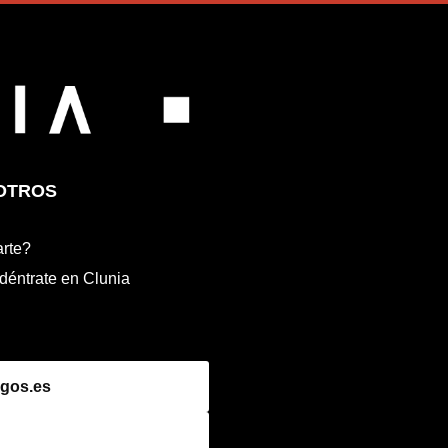
OTROS
rte?
déntrate en Clunia
gos.es