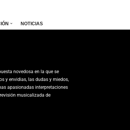
CIÓN
NOTICIAS
puesta novedosa en la que se
s y envidias, las dudas y miedos,
 unas apasionadas interpretaciones
 revisión musicalizada de