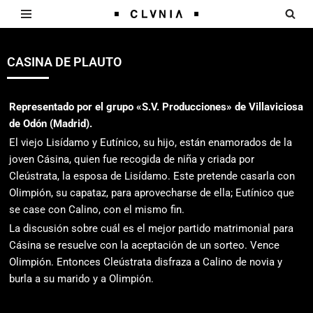
Saltar
al
CASINA DE PLAUTO
contenido
Representado por el grupo «S.V. Producciones» de Villaviciosa
de Odón (Madrid).
El viejo Lisídamo y Eutínico, su hijo, están enamorados de la
joven Cásina, quien fue recogida de niña y criada por
Cleústrata, la esposa de Lisídamo. Este pretende casarla con
Olimpión, su capataz, para aprovecharse de ella; Eutínico que
se case con Calino, con el mismo fin.
La discusión sobre cuál es el mejor partido matrimonial para
Cásina se resuelve con la aceptación de un sorteo. Vence
Olimpión. Entonces Cleústrata disfraza a Calino de novia y
burla a su marido y a Olimpión.