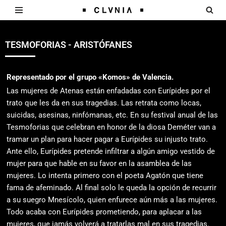
Saltar
al
TESMOFORIAS - ARISTÓFANES
contenido
Representado por el grupo «Komos» de Valencia.
Las mujeres de Atenas están enfadadas con Eurípides por el
trato que les da en sus tragedias. Las retrata como locas,
suicidas, asesinas, ninfómanas, etc. En su festival anual de las
Tesmoforias que celebran en honor de la diosa Deméter van a
tramar un plan para hacer pagar a Eurípides su injusto trato.
Ante ello, Eurípides pretende infiltrar a algún amigo vestido de
mujer para que hable en su favor en la asamblea de las
mujeres. Lo intenta primero con el poeta Agatón que tiene
fama de afeminado. Al final solo le queda la opción de recurrir
a su suegro Mnesícolo, quien enfurece aún más a las mujeres.
Todo acaba con Eurípides prometiendo, para aplacar a las
mujeres, que jamás volverá a tratarlas mal en sus tragedias.