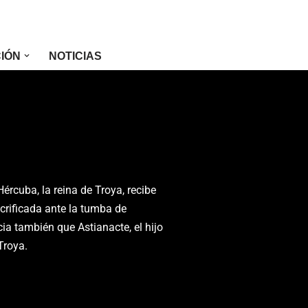
CIÓN
NOTICIAS
ércuba, la reina de Troya, recibe
acrificada ante la tumba de
a también que Astianacte, el hijo
Troya.