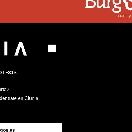
OTROS
rte?
déntrate en Clunia
gos.es